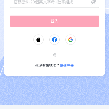
或
還沒有帳號嗎？
快速註冊