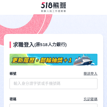
求職登入
(原518人力銀行)
帳號
簡訊登入
密碼
忘記密碼