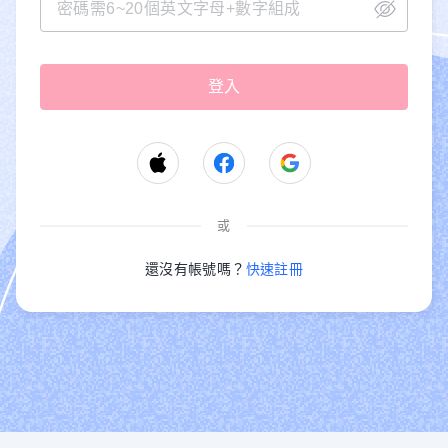
或
還沒有帳號嗎？
快速註冊