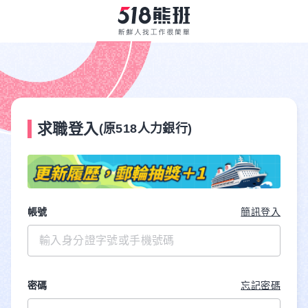
求職登入
(原518人力銀行)
帳號
簡訊登入
密碼
忘記密碼