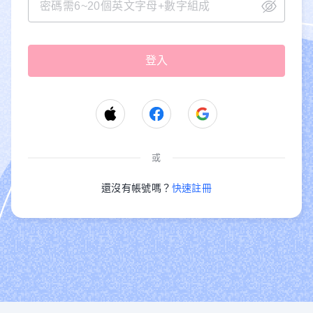
或
還沒有帳號嗎？
快速註冊