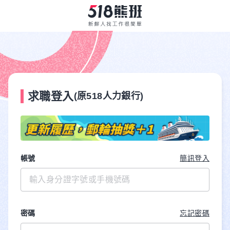
求職登入
(原518人力銀行)
帳號
簡訊登入
密碼
忘記密碼