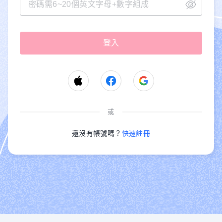
或
還沒有帳號嗎？
快速註冊