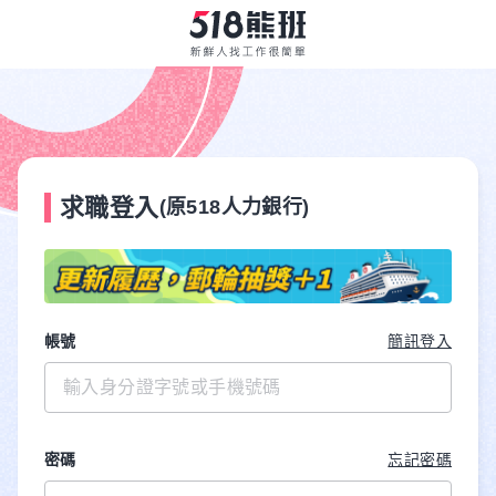
求職登入
(原518人力銀行)
帳號
簡訊登入
密碼
忘記密碼