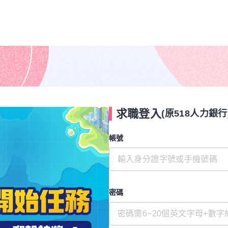
求職登入
(原518人力銀行
帳號
密碼