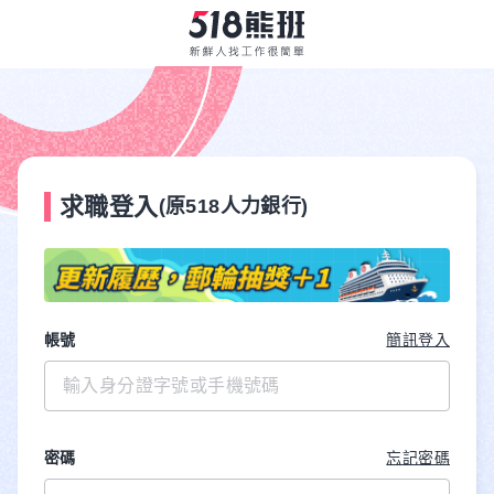
求職登入
(原518人力銀行)
帳號
簡訊登入
密碼
忘記密碼