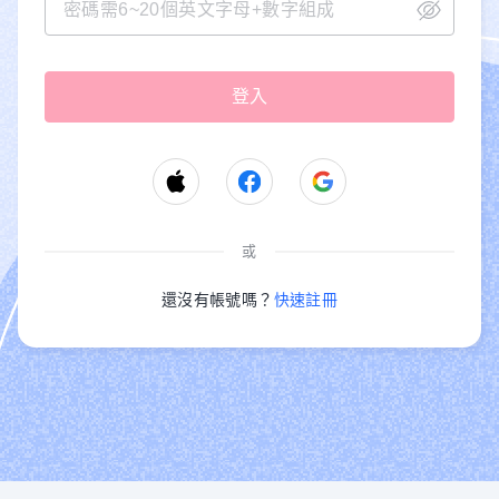
或
還沒有帳號嗎？
快速註冊