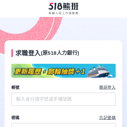
求職登入
(原518人力銀行)
帳號
簡訊登入
密碼
忘記密碼