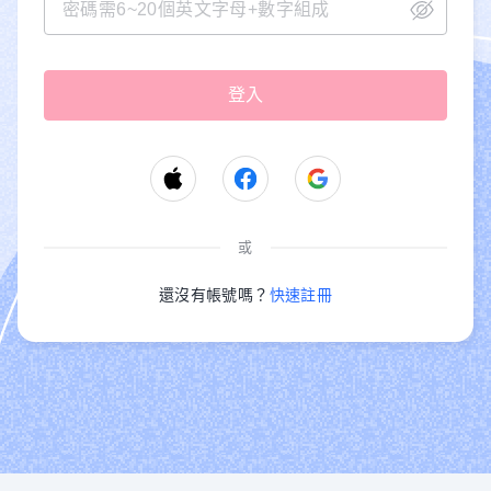
或
還沒有帳號嗎？
快速註冊