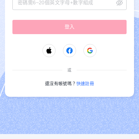
或
還沒有帳號嗎？
快速註冊