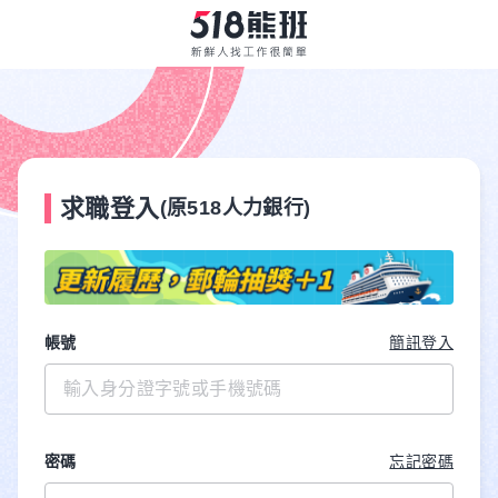
求職登入
(原518人力銀行)
帳號
簡訊登入
密碼
忘記密碼