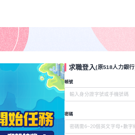
求職登入
(原518人力銀行
帳號
密碼