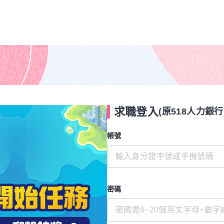
求職登入
(原518人力銀行
帳號
密碼