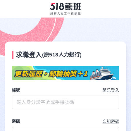
求職登入
(原518人力銀行)
帳號
簡訊登入
密碼
忘記密碼