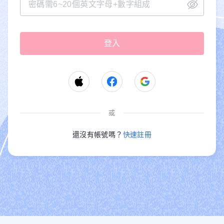
或
還沒有帳號嗎？
快速註冊