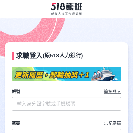
求職登入
(原518人力銀行)
帳號
簡訊登入
密碼
忘記密碼