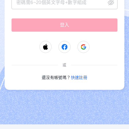
或
還沒有帳號嗎？
快速註冊