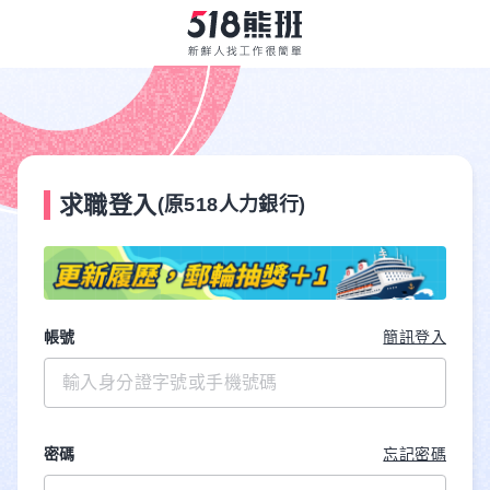
求職登入
(原518人力銀行)
帳號
簡訊登入
密碼
忘記密碼