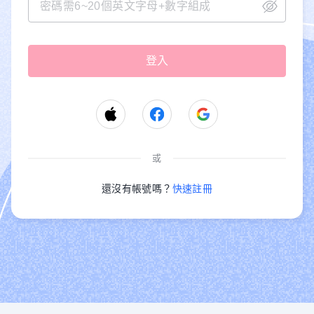
或
還沒有帳號嗎？
快速註冊