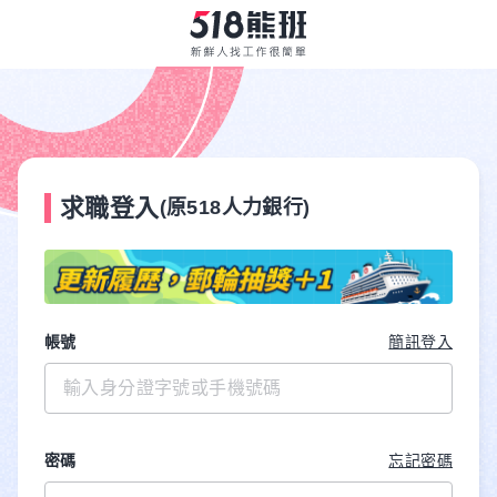
求職登入
(原518人力銀行)
帳號
簡訊登入
密碼
忘記密碼