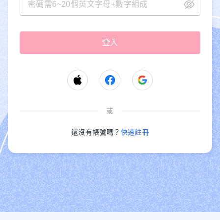
或
還沒有帳號嗎？
快速註冊