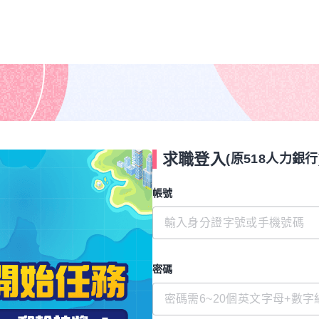
求職登入
(原518人力銀行
帳號
密碼