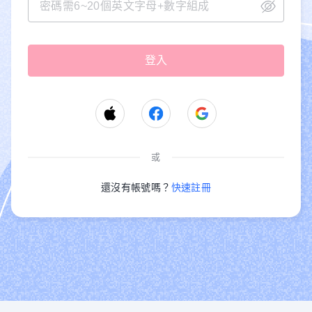
或
還沒有帳號嗎？
快速註冊