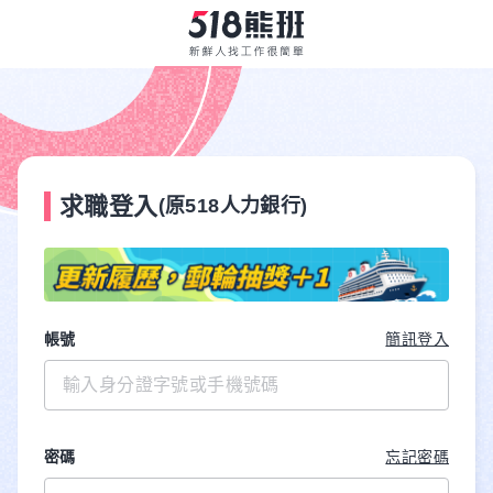
求職登入
(原518人力銀行)
帳號
簡訊登入
密碼
忘記密碼