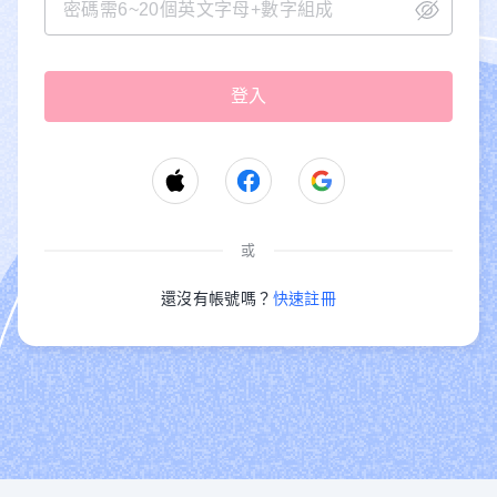
或
還沒有帳號嗎？
快速註冊