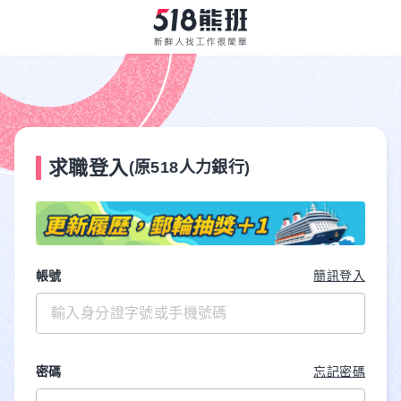
求職登入
(原518人力銀行)
帳號
簡訊登入
密碼
忘記密碼