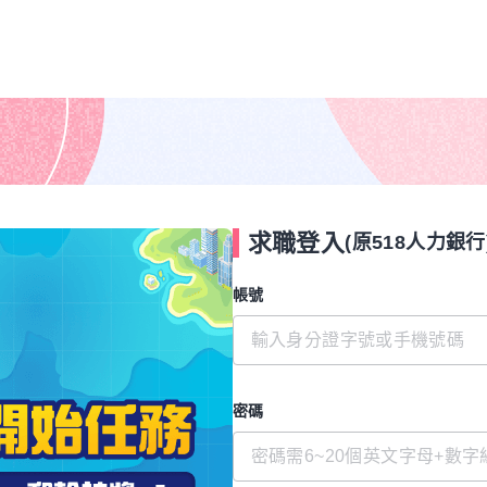
求職登入
(原518人力銀行
帳號
密碼