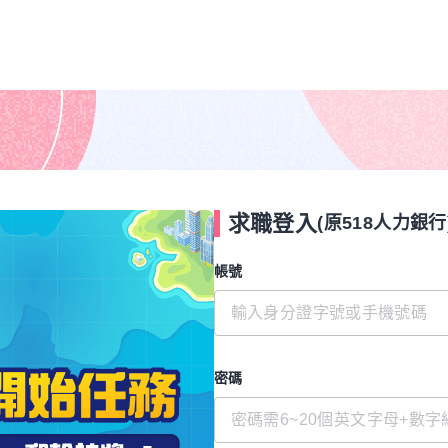
求職登入
(原518人力銀行
帳號
密碼