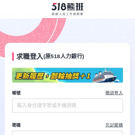
求職登入
(原518人力銀行)
帳號
簡訊登入
密碼
忘記密碼