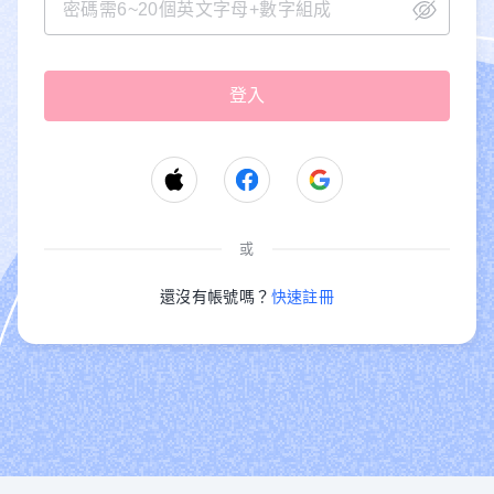
或
還沒有帳號嗎？
快速註冊