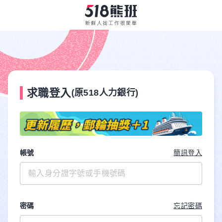
求職登入
(原518人力銀行)
帳號
簡訊登入
密碼
忘記密碼