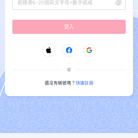
或
還沒有帳號嗎？
快速註冊