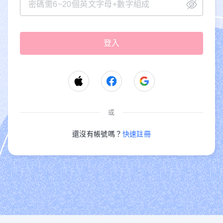
或
還沒有帳號嗎？
快速註冊