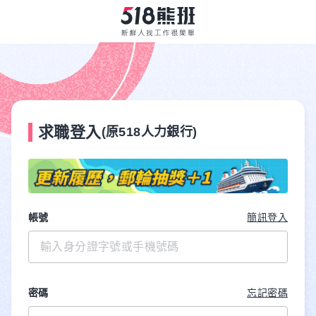
求職登入
(原518人力銀行)
帳號
簡訊登入
密碼
忘記密碼