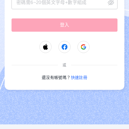
或
還沒有帳號嗎？
快速註冊