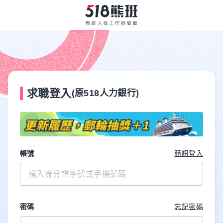
求職登入
(原518人力銀行)
帳號
簡訊登入
密碼
忘記密碼