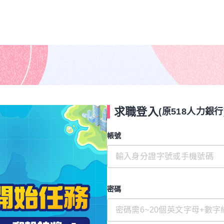
求職登入
(原518人力銀行
帳號
密碼