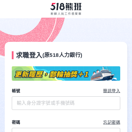
求職登入
(原518人力銀行)
帳號
簡訊登入
密碼
忘記密碼