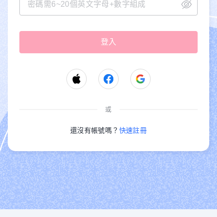
或
還沒有帳號嗎？
快速註冊