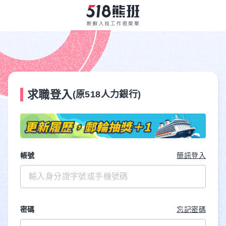
求職登入
(原518人力銀行)
帳號
簡訊登入
密碼
忘記密碼