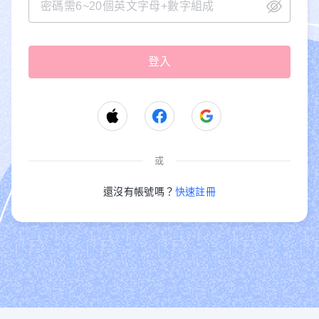
或
還沒有帳號嗎？
快速註冊