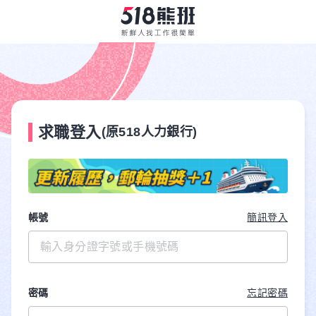
求職登入
(原518人力銀行)
帳號
簡訊登入
密碼
忘記密碼