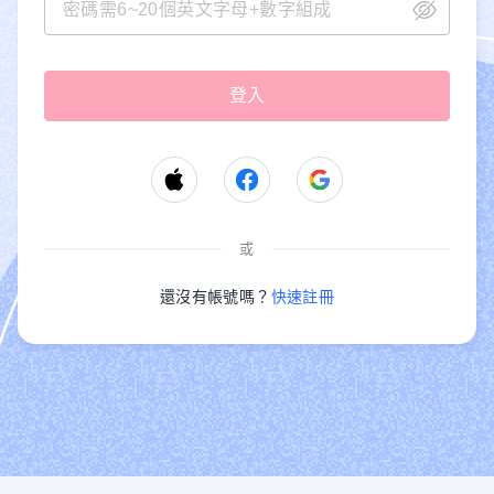
或
還沒有帳號嗎？
快速註冊