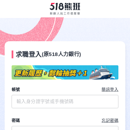
求職登入
(原518人力銀行)
帳號
簡訊登入
密碼
忘記密碼