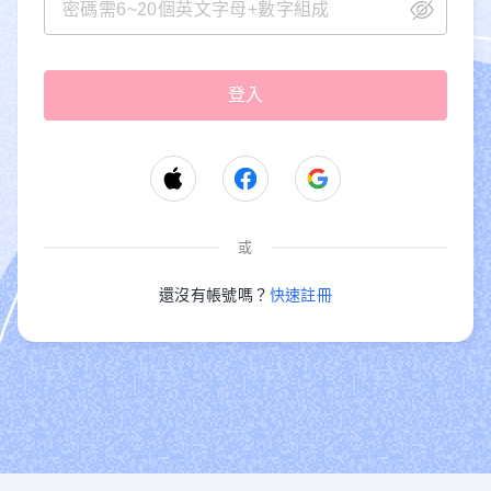
或
還沒有帳號嗎？
快速註冊