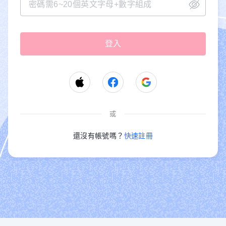
或
還沒有帳號嗎？
快速註冊