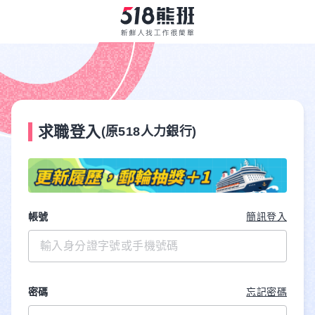
求職登入
(原518人力銀行)
帳號
簡訊登入
密碼
忘記密碼