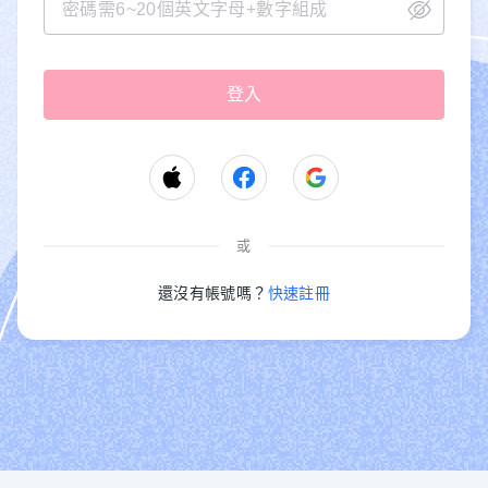
或
還沒有帳號嗎？
快速註冊