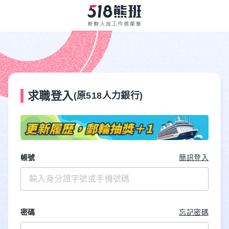
求職登入
(原518人力銀行)
帳號
簡訊登入
密碼
忘記密碼