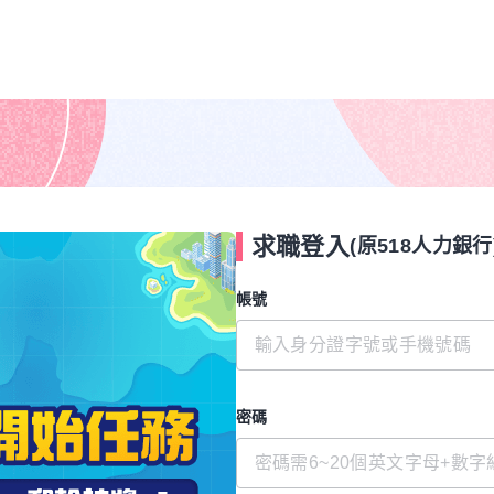
求職登入
(原518人力銀行
帳號
密碼