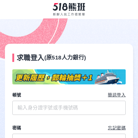
求職登入
(原518人力銀行)
帳號
簡訊登入
密碼
忘記密碼