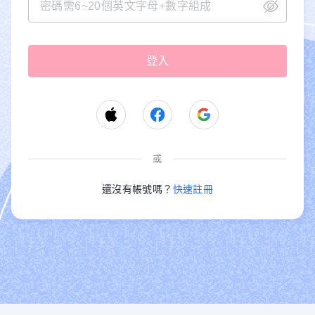
或
還沒有帳號嗎？
快速註冊