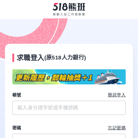
求職登入
(原518人力銀行)
帳號
簡訊登入
密碼
忘記密碼