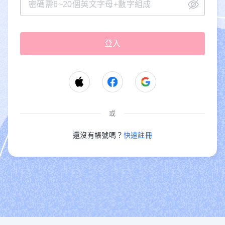
或
還沒有帳號嗎？
快速註冊