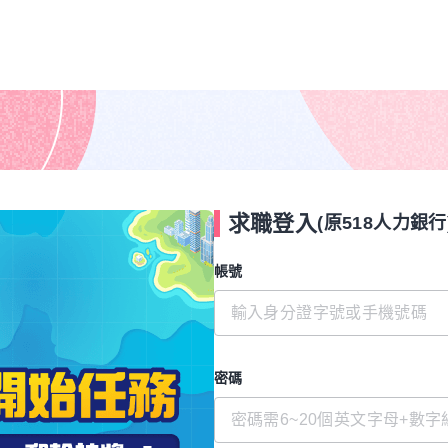
求職登入
(原518人力銀行
帳號
密碼