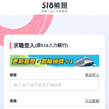
求職登入
(原518人力銀行)
帳號
簡訊登入
密碼
忘記密碼