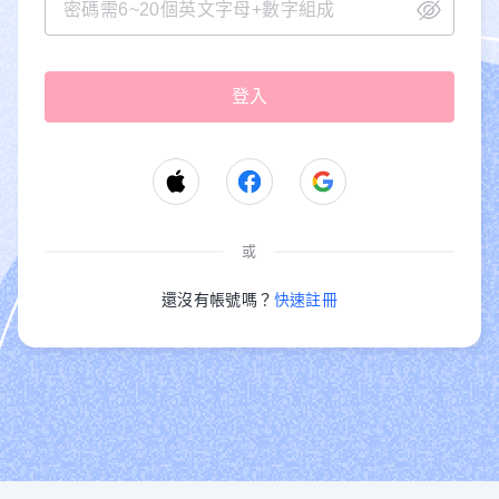
或
還沒有帳號嗎？
快速註冊