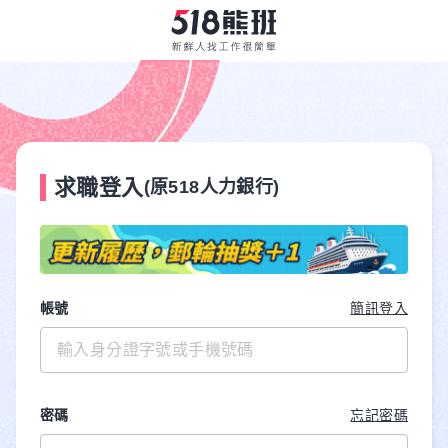
求職登入
(原518人力銀行)
帳號
簡訊登入
密碼
忘記密碼