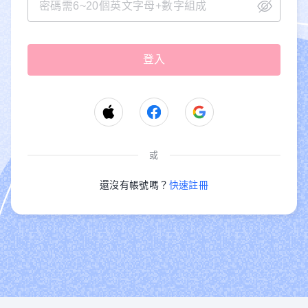
或
還沒有帳號嗎？
快速註冊