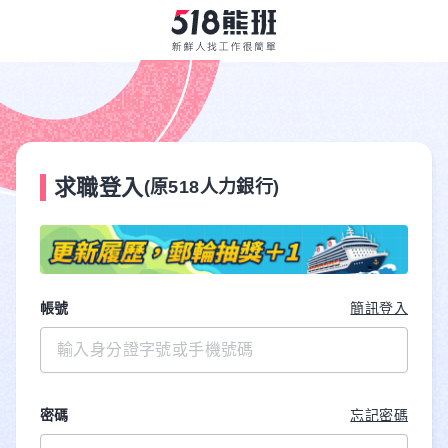
求職登入
(原518人力銀行)
帳號
簡訊登入
密碼
忘記密碼