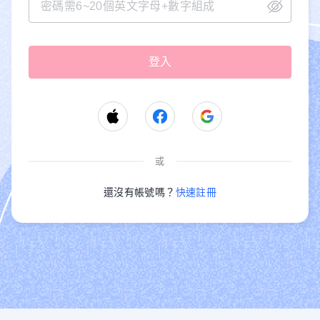
或
還沒有帳號嗎？
快速註冊