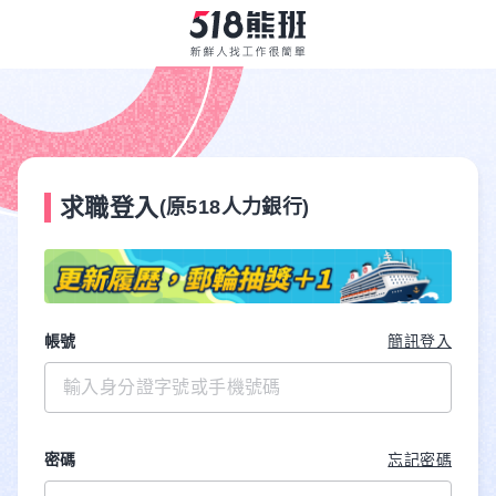
求職登入
(原518人力銀行)
帳號
簡訊登入
密碼
忘記密碼