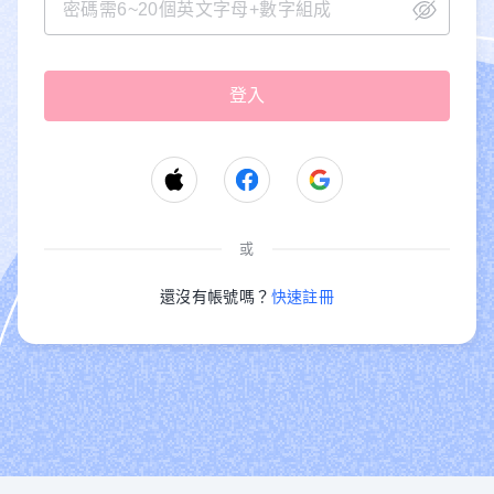
或
還沒有帳號嗎？
快速註冊