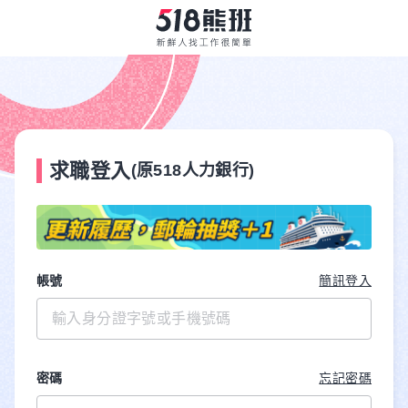
求職登入
(原518人力銀行)
帳號
簡訊登入
密碼
忘記密碼