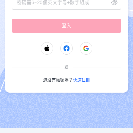
或
還沒有帳號嗎？
快速註冊