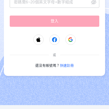
或
還沒有帳號嗎？
快速註冊