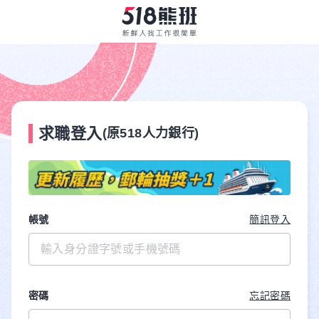
求職登入
(原518人力銀行)
帳號
簡訊登入
密碼
忘記密碼