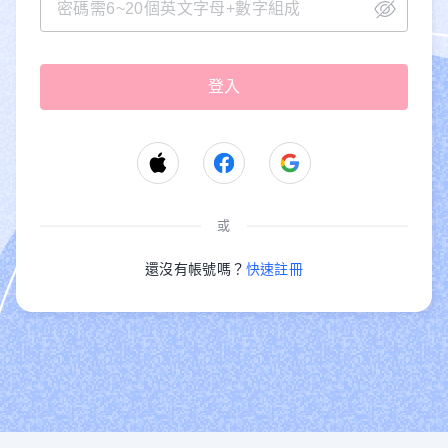
或
還沒有帳號嗎？
快速註冊