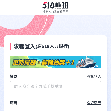
求職登入
(原518人力銀行)
帳號
簡訊登入
密碼
忘記密碼