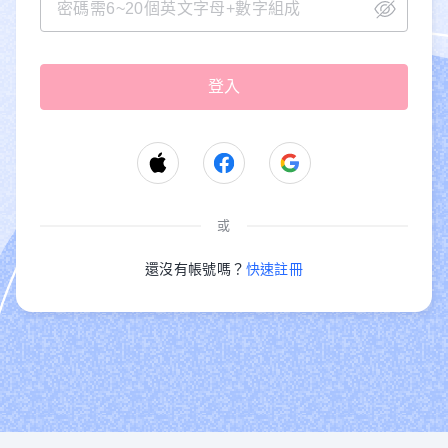
或
還沒有帳號嗎？
快速註冊