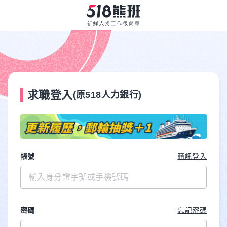
求職登入
(原518人力銀行)
帳號
簡訊登入
密碼
忘記密碼