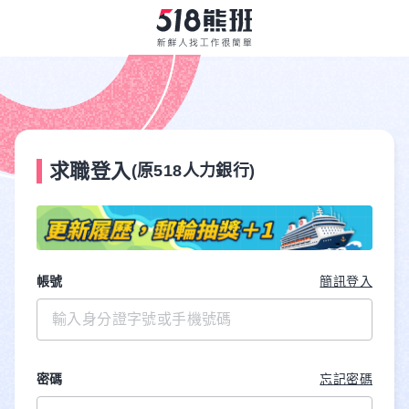
求職登入
(原518人力銀行)
帳號
簡訊登入
密碼
忘記密碼