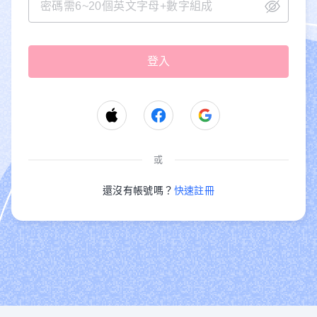
或
還沒有帳號嗎？
快速註冊