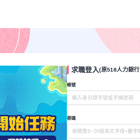
求職登入
(原518人力銀行
帳號
密碼