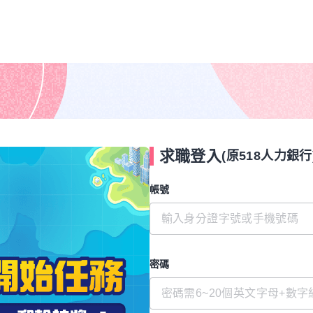
求職登入
(原518人力銀行
帳號
密碼