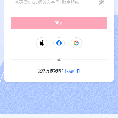
或
還沒有帳號嗎？
快速註冊