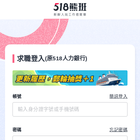
求職登入
(原518人力銀行)
帳號
簡訊登入
密碼
忘記密碼