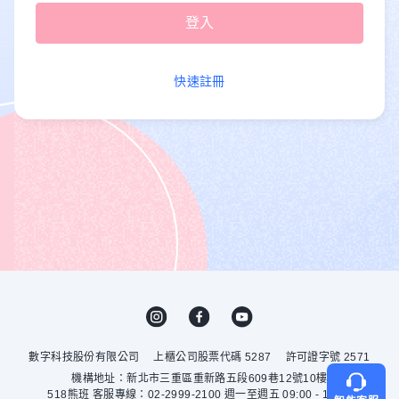
快速註冊
數字科技股份有限公司
上櫃公司股票代碼 5287
許可證字號 2571
機構地址：新北市三重區重新路五段609巷12號10樓
518熊班 客服專線：02-2999-2100 週一至週五 09:00 - 18:00