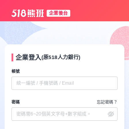
企業後台
企業登入
(原518人力銀行)
帳號
密碼
忘記密碼？