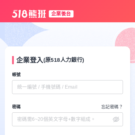
企業後台
企業登入
(原518人力銀行)
帳號
密碼
忘記密碼？