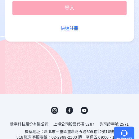
快速註冊
數字科技股份有限公司
上櫃公司股票代碼 5287
許可證字號 2571
機構地址：新北市三重區重新路五段609巷12號10樓
518熊班 客服專線：02-2999-2100 週一至週五 09:00 - 18:00